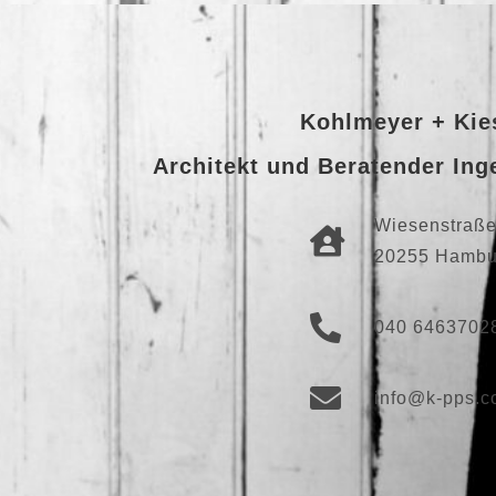
Kohlmeyer + Kie
Architekt und Beratender In
Wiesenstraß
20255 Hambu
040 6463702
info@k-pps.