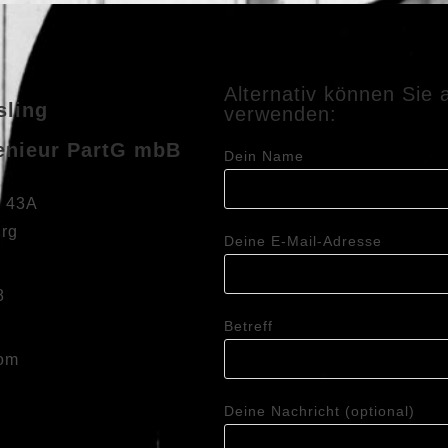
Alternativ können Sie
sling
verwenden:
genieur PartG mbB
Dein Name
e 43A
rg
Deine E-Mail-Adresse
8
Betreff
com
Deine Nachricht (optional)