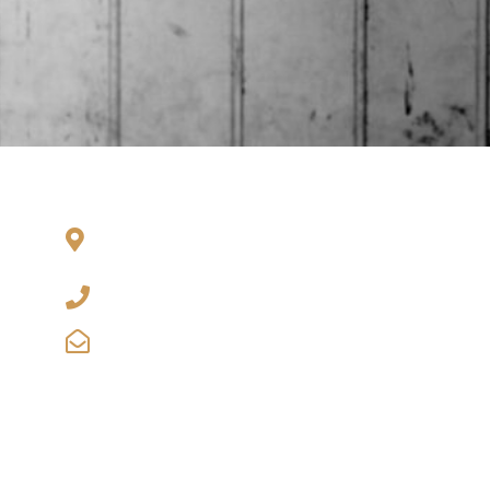
Wiesenstraße 43 A
Home
Über un
20255 Hamburg
040 64637028
Kontakt
info@k-pps.com