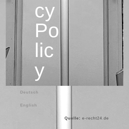
cy
Po
lic
y
Deutsch
English
Quelle:
e-recht24.de